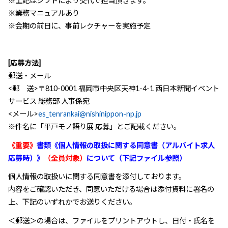
※上記はシフトにより交代で担当頂きます。
※業務マニュアルあり
※会期の前日に、事前レクチャーを実施予定
[応募方法]
郵送・メール
<郵 送>〒810-0001 福岡市中央区天神1-4-1 西日本新聞イベント
サービス 総務部 人事係宛
<メール>
es_tenrankai@nishinippon-np.jp
※件名に「平戸モノ語り展 応募」とご記載ください。
《重要》
書類《個人情報の取扱に関する同意書（アルバイト求人
応募時）》
（全員対象）
について（下記ファイル参照）
個人情報の取扱いに関する同意書を添付しております。
内容をご確認いただき、同意いただける場合は添付資料に署名の
上、下記のいずれかでお送りください。
＜郵送＞の場合は、ファイルをプリントアウトし、日付・氏名を